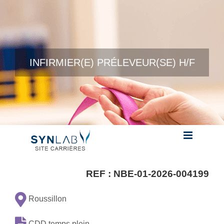
Skip to content
INFIRMIER(E) PRÉLEVEUR(SE) H/F
REF :
NBE-01-2026-004199
Roussillon
CDD temps plein