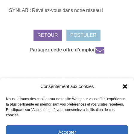
SYNLAB : Révélez-vous dans notre réseau !
RETOUR
POSTULER
Partagez cette offre d'emploi
Consentement aux cookies
Mentions légales /
Protection de données personnelles /
Politique de
cookies
Nous utilisons des cookies sur notre site Web pour vous offrir l'expérience
la plus pertinente en mémorisant vos préférences et vos visites répétées.
En cliquant sur "Accepter tout", vous consentez à l'utilisation de ces
cookies.
Copyright 2022 | Powered by
Eolia Software
Accepter