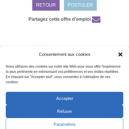
RETOUR
POSTULER
Partagez cette offre d'emploi
Consentement aux cookies
Mentions légales /
Protection de données personnelles /
Politique de
cookies
Nous utilisons des cookies sur notre site Web pour vous offrir l'expérience
la plus pertinente en mémorisant vos préférences et vos visites répétées.
En cliquant sur "Accepter tout", vous consentez à l'utilisation de ces
cookies.
Copyright 2022 | Powered by
Eolia Software
Accepter
Refuser
Copyright 2021 | Powered by
Eolia Software
Paramètres
LinkedIn