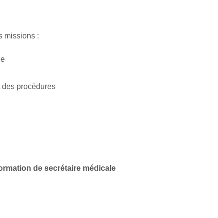
s missions :
ce
ct des procédures
ormation de secrétaire médicale