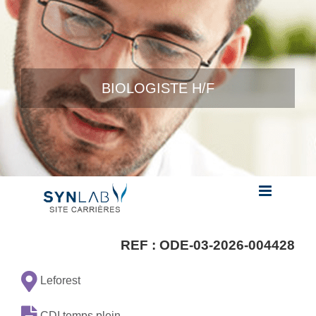
Skip to content
BIOLOGISTE H/F
REF :
ODE-03-2026-004428
Leforest
CDI temps plein