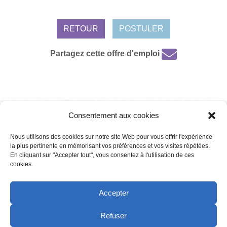
RETOUR
POSTULER
Partagez cette offre d'emploi
Consentement aux cookies
Mentions légales /
Protection de données personnelles /
Politique de
cookies
Nous utilisons des cookies sur notre site Web pour vous offrir l'expérience
la plus pertinente en mémorisant vos préférences et vos visites répétées.
En cliquant sur "Accepter tout", vous consentez à l'utilisation de ces
cookies.
Copyright 2022 | Powered by
Eolia Software
Accepter
Refuser
Copyright 2021 | Powered by
Eolia Software