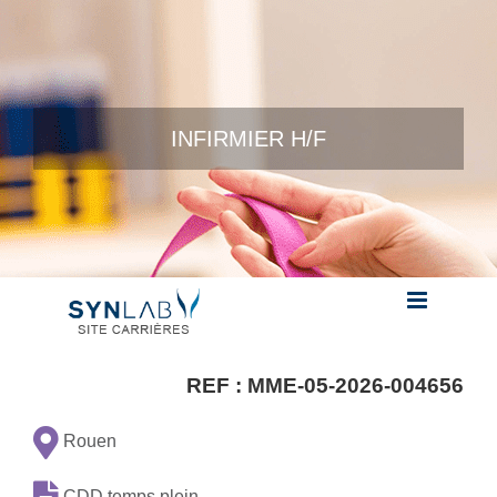
Skip to content
INFIRMIER H/F
REF :
MME-05-2026-004656
Rouen
CDD temps plein