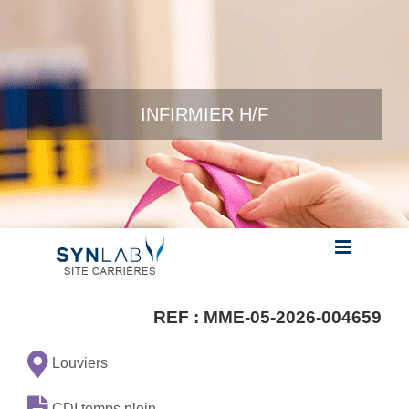
Skip to content
INFIRMIER H/F
REF :
MME-05-2026-004659
Louviers
CDI temps plein