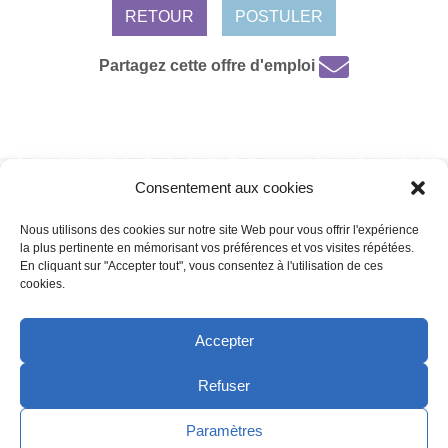
RETOUR
POSTULER
Partagez cette offre d'emploi
Consentement aux cookies
Mentions légales /
Protection de données personnelles /
Politique de
cookies
Nous utilisons des cookies sur notre site Web pour vous offrir l'expérience
la plus pertinente en mémorisant vos préférences et vos visites répétées.
En cliquant sur "Accepter tout", vous consentez à l'utilisation de ces
cookies.
Copyright 2022 | Powered by
Eolia Software
Accepter
Refuser
Copyright 2021 | Powered by
Eolia Software
Paramètres
LinkedIn