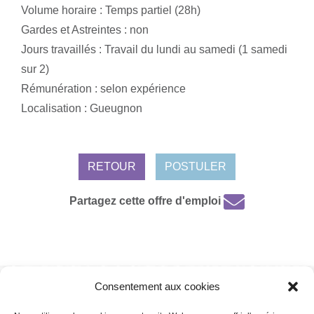
Volume horaire : Temps partiel (28h)
Gardes et Astreintes : non
Jours travaillés : Travail du lundi au samedi (1 samedi
sur 2)
Rémunération : selon expérience
Localisation : Gueugnon
RETOUR
POSTULER
Partagez cette offre d'emploi
Consentement aux cookies
Mentions légales /
Protection de données personnelles /
Politique de
cookies