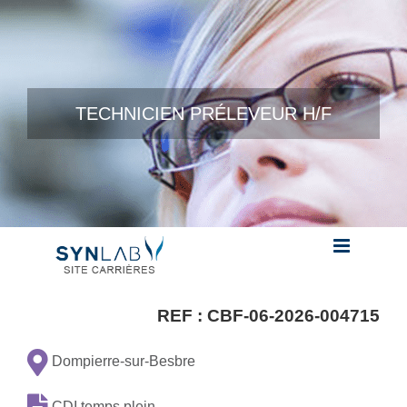
Skip to content
TECHNICIEN PRÉLEVEUR H/F
REF :
CBF-06-2026-004715
Dompierre-sur-Besbre
CDI temps plein