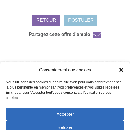
RETOUR
POSTULER
Partagez cette offre d'emploi
Consentement aux cookies
Mentions légales /
Protection de données personnelles /
Politique de
cookies
Nous utilisons des cookies sur notre site Web pour vous offrir l'expérience
la plus pertinente en mémorisant vos préférences et vos visites répétées.
En cliquant sur "Accepter tout", vous consentez à l'utilisation de ces
cookies.
Copyright 2022 | Powered by
Eolia Software
Accepter
Refuser