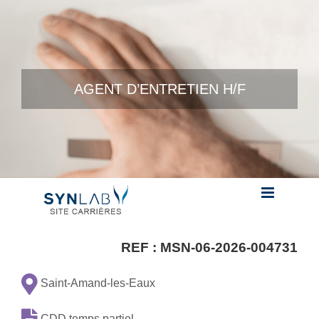
Skip to content
AGENT D’ENTRETIEN H/F
REF :
MSN-06-2026-004731
Saint-Amand-les-Eaux
CDD temps partiel