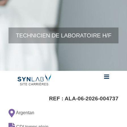
Skip to content
TECHNICIEN DE LABORATOIRE H/F
REF :
ALA-06-2026-004737
Argentan
CDI temps plein