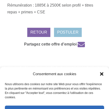
Rémunération : 1885€ à 2500€ selon profil + titres
repas + primes + CSE
RETOUR
POSTULER
Partagez cette offre d'emploi
Consentement aux cookies
Mentions légales /
Protection de données personnelles /
Politique de
cookies
Nous utilisons des cookies sur notre site Web pour vous offrir l'expérience
la plus pertinente en mémorisant vos préférences et vos visites répétées.
En cliquant sur "Accepter tout", vous consentez à l'utilisation de ces
cookies.
Copyright 2022 | Powered by
Eolia Software