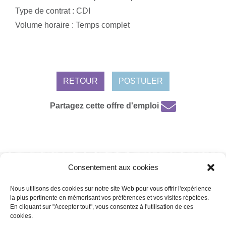
Type de contrat : CDI
Volume horaire : Temps complet
RETOUR
POSTULER
Partagez cette offre d'emploi
Consentement aux cookies
Mentions légales /
Protection de données personnelles /
Politique de
cookies
Nous utilisons des cookies sur notre site Web pour vous offrir l'expérience
la plus pertinente en mémorisant vos préférences et vos visites répétées.
En cliquant sur "Accepter tout", vous consentez à l'utilisation de ces
cookies.
Copyright 2022 | Powered by
Eolia Software