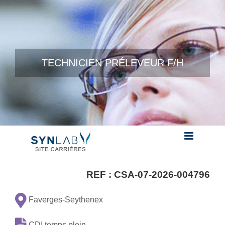
Skip to content
TECHNICIEN PRÉLEVEUR F/H
REF :
CSA-07-2026-004796
Faverges-Seythenex
CDI temps plein