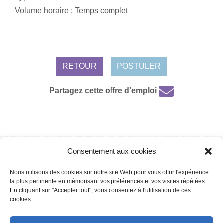
Volume horaire : Temps complet
RETOUR
POSTULER
Partagez cette offre d'emploi
Consentement aux cookies
Mentions légales /
Protection de données personnelles /
Politique de
cookies
Nous utilisons des cookies sur notre site Web pour vous offrir l'expérience
la plus pertinente en mémorisant vos préférences et vos visites répétées.
En cliquant sur "Accepter tout", vous consentez à l'utilisation de ces
cookies.
Copyright 2022 | Powered by
Eolia Software