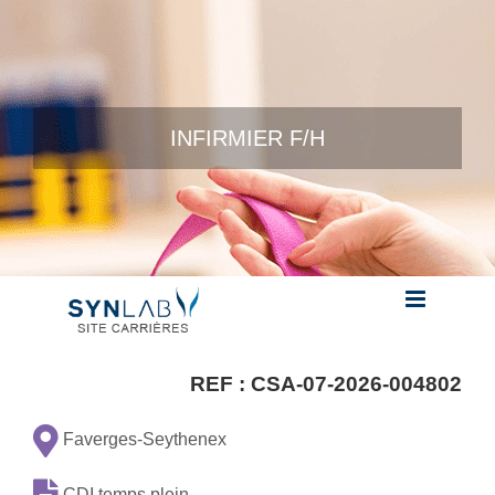
Skip to content
INFIRMIER F/H
REF :
CSA-07-2026-004802
Faverges-Seythenex
CDI temps plein