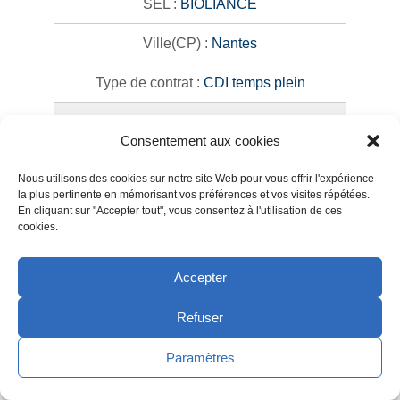
BIOLIANCE
Nantes
CDI temps plein
Technicien de laboratoire H/F
Consentement aux cookies
SYNLAB NORMANDIE MAINE
Nous utilisons des cookies sur notre site Web pour vous offrir l'expérience
la plus pertinente en mémorisant vos préférences et vos visites répétées.
Argentan
En cliquant sur "Accepter tout", vous consentez à l'utilisation de ces
cookies.
CDI temps plein
Accepter
Agent d'entretien H/F
Refuser
SYNLAB BIOPAJ
Paramètres
Saint-Amand-les-Eaux